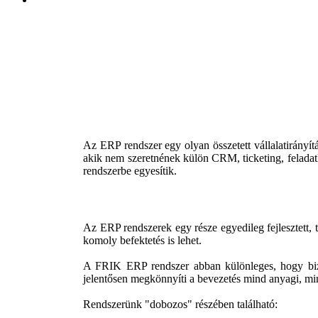
Az ERP rendszer egy olyan összetett vállalatirányí
akik nem szeretnének külön CRM, ticketing, feladatk
rendszerbe egyesítik.
Az ERP rendszerek egy része egyedileg fejlesztett, t
komoly befektetés is lehet.
A FRIK ERP rendszer abban különleges, hogy bizony
jelentősen megkönnyíti a bevezetés mind anyagi, min
Rendszerünk "dobozos" részében található: