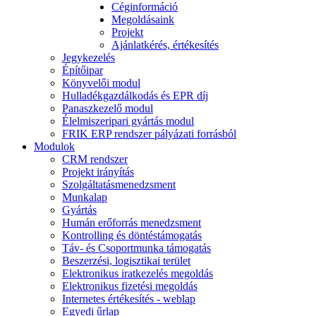
Céginformáció
Megoldásaink
Projekt
Ajánlatkérés, értékesítés
Jegykezelés
Építőipar
Könyvelői modul
Hulladékgazdálkodás és EPR díj
Panaszkezelő modul
Élelmiszeripari gyártás modul
FRIK ERP rendszer pályázati forrásból
Modulok
CRM rendszer
Projekt irányítás
Szolgáltatásmenedzsment
Munkalap
Gyártás
Humán erőforrás menedzsment
Kontrolling és döntéstámogatás
Táv- és Csoportmunka támogatás
Beszerzési, logisztikai terület
Elektronikus iratkezelés megoldás
Elektronikus fizetési megoldás
Internetes értékesítés - weblap
Egyedi űrlap