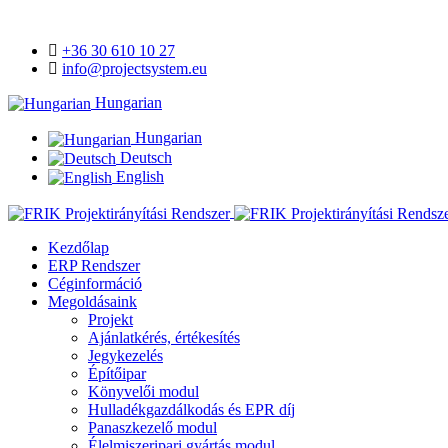
+36 30 610 10 27
info@projectsystem.eu
Hungarian
Hungarian
Deutsch
English
Kezdőlap
ERP Rendszer
Céginformáció
Megoldásaink
Projekt
Ajánlatkérés, értékesítés
Jegykezelés
Építőipar
Könyvelői modul
Hulladékgazdálkodás és EPR díj
Panaszkezelő modul
Élelmiszeripari gyártás modul