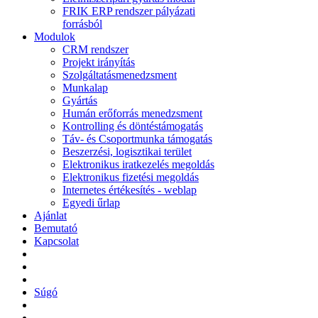
FRIK ERP rendszer pályázati
forrásból
Modulok
CRM rendszer
Projekt irányítás
Szolgáltatásmenedzsment
Munkalap
Gyártás
Humán erőforrás menedzsment
Kontrolling és döntéstámogatás
Táv- és Csoportmunka támogatás
Beszerzési, logisztikai terület
Elektronikus iratkezelés megoldás
Elektronikus fizetési megoldás
Internetes értékesítés - weblap
Egyedi űrlap
Ajánlat
Bemutató
Kapcsolat
Súgó