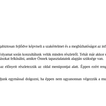
biztosan fejlődve képviseli a szakértelmet és a megbízhatóságot az in
folyamat során konzultálunk velük minden részletről. Tehát már akkor 
sokat felkínálni, amikre Önnek tapasztalataink alapján szüksége van.
 az előnyeit részletezzük az oldal menüpontjai alatt. Éppen ezért re
djunk egymással dolgozni, ha éppen nem ugyanonnan végezzük a munkán