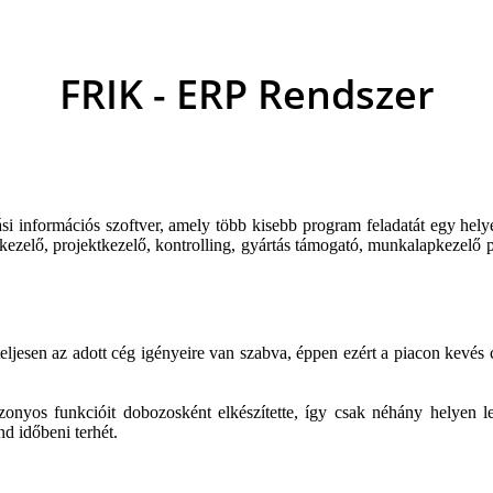
FRIK
- ERP Rendszer
tási információs szoftver, amely több kisebb program feladatát egy hel
ezelő, projektkezelő, kontrolling, gyártás támogató, munkalapkezelő p
eljesen az adott cég igényeire van szabva, éppen ezért a piacon kevés c
os funkcióit dobozosként elkészítette, így csak néhány helyen lehe
d időbeni terhét.