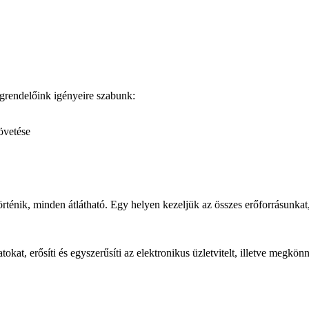
grendelőink igényeire szabunk:
övetése
énik, minden átlátható. Egy helyen kezeljük az összes erőforrásunkat,
t, erősíti és egyszerűsíti az elektronikus üzletvitelt, illetve megkönnyí