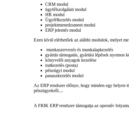
CRM modul
ügyfélszolgálati modul
HR modul
Ügyfélkezelés modul
projektmenedzsment modul
ERP jelentés modul
Ezen kívül elérhetőek az alábbi modulok, melyet me
munkaszervezés és munkalapkezelés
gyártás támogatás, gyártási lépések nyomon k
könyvelői anyagok kezelése
iratkezelés (posta)
pénzügyi modul
panaszkezelés modul
Az ERP rendszer előnye, hogy minden egy helyen tört
pénzügyekről....
A FRIK ERP rendszer támogatja az operatív folyamatoka