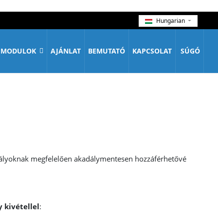
Hungarian
MODULOK
AJÁNLAT
BEMUTATÓ
KAPCSOLAT
SÚGÓ
abályoknak megfelelően akadálymentesen hozzáférhetővé
y kivétellel
: