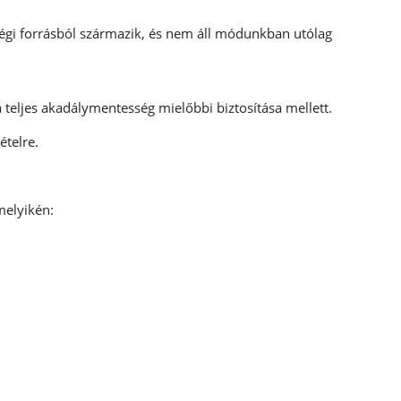
gi forrásból származik, és nem áll módunkban utólag
 teljes akadálymentesség mielőbbi biztosítása mellett.
telre.
melyikén: