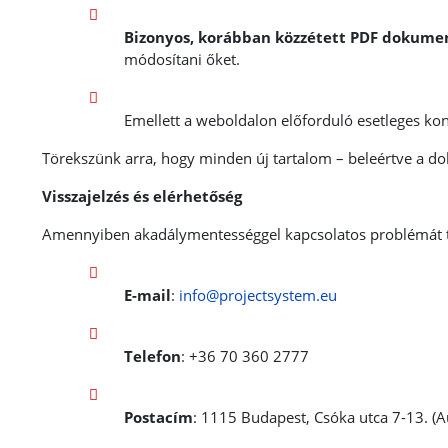
Bizonyos, korábban közzétett PDF dokum
módosítani őket.
Emellett a
weboldalon előforduló esetleges kont
Törekszünk arra, hogy minden új tartalom – beleértve a 
Visszajelzés és elérhetőség
Amennyiben akadálymentességgel kapcsolatos problémát tap
E-mail
:
info@projectsystem.eu
Telefon
: +36 70 360 2777
Postacím
: 1115 Budapest, Csóka utca 7-13. (A