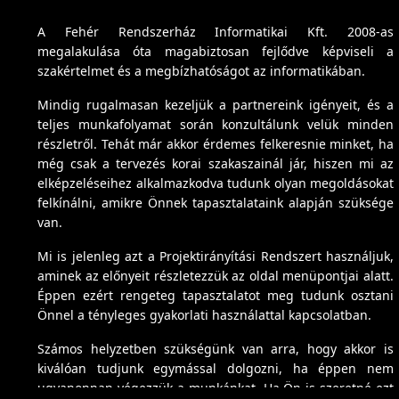
A Fehér Rendszerház Informatikai Kft. 2008-as
megalakulása óta magabiztosan fejlődve képviseli a
szakértelmet és a megbízhatóságot az informatikában.
Mindig rugalmasan kezeljük a partnereink igényeit, és a
teljes munkafolyamat során konzultálunk velük minden
részletről. Tehát már akkor érdemes felkeresnie minket, ha
még csak a tervezés korai szakaszainál jár, hiszen mi az
elképzeléseihez alkalmazkodva tudunk olyan megoldásokat
felkínálni, amikre Önnek tapasztalataink alapján szüksége
van.
Mi is jelenleg azt a Projektirányítási Rendszert használjuk,
aminek az előnyeit részletezzük az oldal menüpontjai alatt.
Éppen ezért rengeteg tapasztalatot meg tudunk osztani
Önnel a tényleges gyakorlati használattal kapcsolatban.
Számos helyzetben szükségünk van arra, hogy akkor is
kiválóan tudjunk egymással dolgozni, ha éppen nem
ugyanonnan végezzük a munkánkat. Ha Ön is szeretné ezt