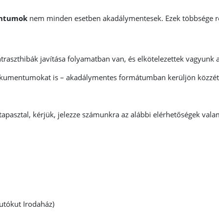
entumok
nem minden esetben akadálymentesek. Ezek többsége ré
raszthibák javítása folyamatban van, és elkötelezettek vagyunk a
dokumentumokat is – akadálymentes formátumban kerüljön közzété
asztal, kérjük, jelezze számunkra az alábbi elérhetőségek vala
utókut Irodaház)