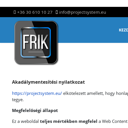
+36 30 610 10 27
info@projectsystem.eu
KEZ
Akadálymentesítési nyilatkozat
https://projectsystem.eu/
elkötelezett amellett, hogy hon
tegye.
Megfelelőségi állapot
Ez a weboldal
teljes mértékben megfelel
a Web Content 