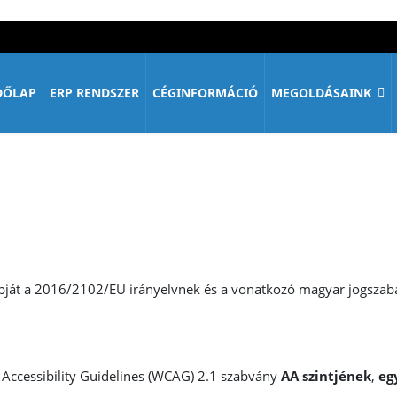
DŐLAP
ERP RENDSZER
CÉGINFORMÁCIÓ
MEGOLDÁSAINK
lapját a 2016/2102/EU irányelvnek és a vonatkozó magyar jogsz
Accessibility Guidelines (WCAG) 2.1 szabvány
AA szintjének
,
eg