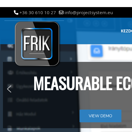
+36 30 610 10 27
info@projectsystem.eu
KEZD
MEASURABLE EC
VIEW DEMO