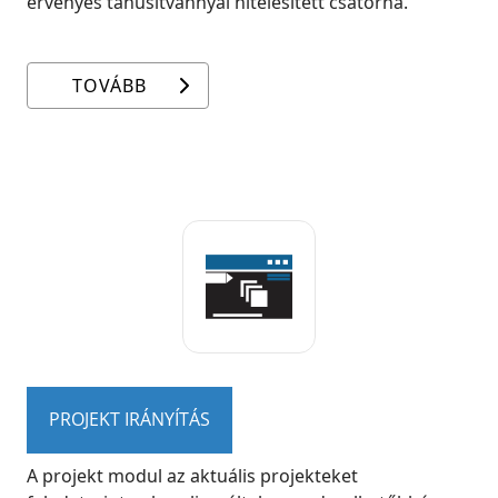
érvényes tanúsítvánnyal hitelesített csatorna.
TOVÁBB
PROJEKT IRÁNYÍTÁS
A projekt modul az aktuális projekteket