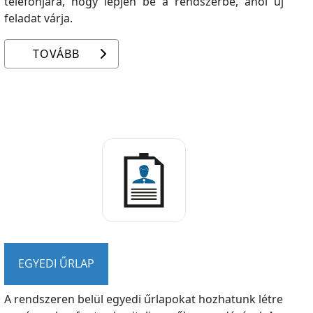
telefonjára, hogy lépjen be a rendszerbe, ahol új
feladat várja.
TOVÁBB
EGYEDI ŰRLAP
A rendszeren belül egyedi űrlapokat hozhatunk létre