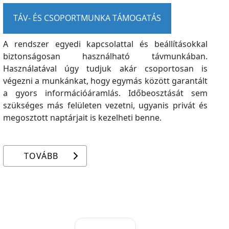
TÁV- ÉS CSOPORTMUNKA TÁMOGATÁS
A rendszer egyedi kapcsolattal és beállításokkal
biztonságosan használható távmunkában.
Használatával úgy tudjuk akár csoportosan is
végezni a munkánkat, hogy egymás között garantált
a gyors információáramlás. Időbeosztását sem
szükséges más felületen vezetni, ugyanis privát és
megosztott naptárjait is kezelheti benne.
TOVÁBB